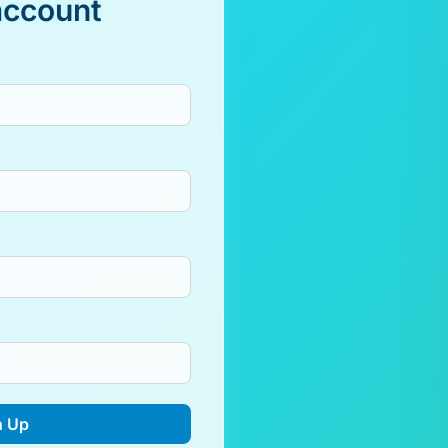
account
n Up